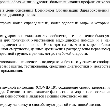
ровый образ жизни и уделять больше внимания профилактике за
 в день основания Всемирной Организации Здравоохранения 
сти здравоохранения.
троим более справедливый, более здоровый мир» и который 
м ударом она стала для тех сообществ, чье положение было уя
й для получения качественной медицинской помощи и в наи
неравенства не новы. Несмотря на то, что в мире наблюда
нной смертности, данные достижения распределены неравномер
астной группе, с ранних лет до глубокой старости.
твовавшее неравенство подвергло и без того уязвимые сообще
ерам защиты, тестирования, средствам диагностики и лекарств
м проживания.
авирусной инфекции (COVID-19), сохранение своего здоровья и
ода. Именно от него зависит физическое и моральное состояни
ими ценностями и является высшим качеством жизни.
аждому человеку и способствуют долгой и активной жизни: