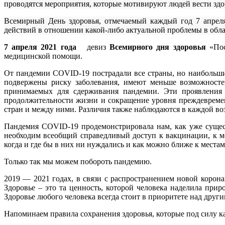
проводятся мероприятия, которые мотивируют людей вести здо
Всемирный День здоровья, отмечаемый каждый год 7 апреля
действий в отношении какой-либо актуальной проблемы в обла
7 апреля 2021 года
девиз
Всемирного дня здоровья
«Пос
медицинской помощи.
От пандемии COVID-19 пострадали все страны, но наибольши
подвержены риску заболевания, имеют меньше возможносте
принимаемых для сдерживания пандемии. Эти проявления 
продолжительности жизни и сокращение уровня преждевреме
стран и между ними. Различия также наблюдаются в каждой возр
Пандемия COVID-19 продемонстрировала нам, как уже сущес
необходим всеобщий справедливый доступ к вакцинации, к м
когда и где бы в них ни нуждались и как можно ближе к места
Только так мы можем побороть пандемию.
2019 — 2021 годах, в связи с распространением новой корон
Здоровье – это та ценность, которой человека наделила прир
Здоровье любого человека всегда стоит в приоритете над друг
Напоминаем правила сохранения здоровья, которые под силу к