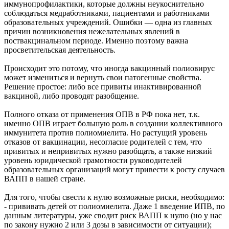
иммунопрофилактики, которые должны неукоснительно
соблюдаться медработниками, пациентами и работниками
образовательных учреждений. Ошибки — одна из главных
причин возникновения нежелательных явлений в
поствакцинальном периоде. Именно поэтому важна
просветительская деятельность.
Происходит это потому, что иногда вакцинный полиовирус
может измениться и вернуть свои патогенные свойства.
Решение простое: либо все привиты инактивированной
вакциной, либо проводят разобщение.
Полного отказа от применения ОПВ в РФ пока нет, т.к.
именно ОПВ играет большую роль в создании коллективного
иммунитета против полиомиелита. Но растущий уровень
отказов от вакцинации, несогласие родителей с тем, что
привитых и непривитых нужно разобщать, а также низкий
уровень юридической грамотности руководителей
образовательных организаций могут привести к росту случаев
ВАПП в нашей стране.
Для того, чтобы свести к нулю возможные риски, необходимо:
- прививать детей от полиомиелита. Даже 1 введение ИПВ, по
данным литературы, уже сводит риск ВАПП к нулю (но у нас
по закону нужно 2 или 3 дозы в зависимости от ситуации);