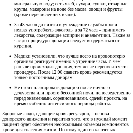
минеральную воду; есть хлеб, сухари, сушки, отварные
крупы, макароны на воде без масла, овощи и фрукты
(кроме перечисленных выше).
За 48 часов до визита в учреждение службы крови
нельзя употреблять алкоголь, а за 72 часа – принимать
лекарства, содержащие аспирин и анальгетики. Также за
час до процедуры донации следует воздержаться от
курения.
Медики установили, что лучше всего на кровопотерю
организм реагирует именно в утренние часы. И чем
раньше происходит донация, тем легче переносится эта
процедура. После 12:00 сдавать кровь рекомендуется
только постоянным донорам.
Не стоит планировать донацию после ночного
дежурства или просто бессонной ночи, непосредственно
перед экзаменами, соревнованиями, сдачей проекта, на
время особенно интенсивного периода работы.
Здоровые люди, сдающие кровь регулярно, – основа
донорского движения и гарантия того, что в нужный момент
пациент будет обеспечен необходимым объемом компонентов
крови для спасения жизни. Поэтому один из ключевых