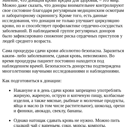
Мнение, что донация крови вредна для здоровья, – это миф.
Можно даже сказать, что доноры внимательнее контролируют
свое состояние благодаря регулярным медицинским осмотрам
и лабораторному скринингу. Кроме того, есть данные
исследования, что донация не только улучшает циркуляцию
крови, но и способствует профилактике сердечно-сосудистых
заболеваний. В наблюдаемой группе регулярных доноров
было зафиксировано снижение риска сердечных приступов у
людей среднего возраста.
Сама процедура сдачи крови абсолютно безопасна. Заразиться
каким- либо заболеванием, сдавая кровь, невозможно. Во
время процедуры пациент постоянно находится под
наблюдением врачей. Безопасность донорства подтверждена
многолетними научными исследованиями и наблюдениями.
Как подготовиться к донации:
Накануне и в день сдачи крови запрещено употреблять
жирную, жареную, острую и копченую пищу, колбасные
изделия, а также мясные, рыбные и молочные продукты,
яйца и масло (в том числе растительное), шоколад, орехи
и финики, авокадо, свеклу, бананы.
Однако натощак сдавать кровь не нужно. Можно пить
сладкий чай с вареньем, соки, морсы, компоты,