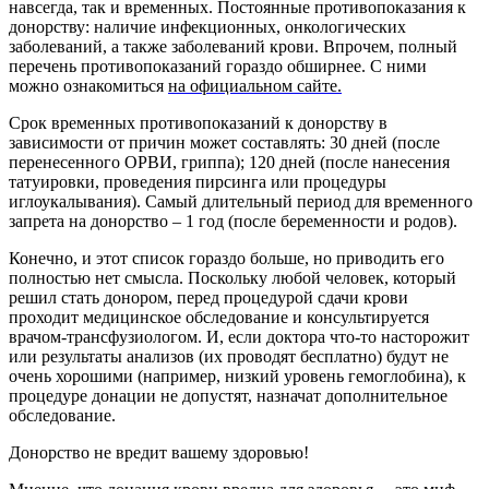
навсегда, так и временных. Постоянные противопоказания к
донорству: наличие инфекционных, онкологических
заболеваний, а также заболеваний крови. Впрочем, полный
перечень противопоказаний гораздо обширнее. С ними
можно ознакомиться
на официальном сайте.
Срок временных противопоказаний к донорству в
зависимости от причин может составлять: 30 дней (после
перенесенного ОРВИ, гриппа); 120 дней (после нанесения
татуировки, проведения пирсинга или процедуры
иглоукалывания). Самый длительный период для временного
запрета на донорство – 1 год (после беременности и родов).
Конечно, и этот список гораздо больше, но приводить его
полностью нет смысла. Поскольку любой человек, который
решил стать донором, перед процедурой сдачи крови
проходит медицинское обследование и консультируется
врачом-трансфузиологом. И, если доктора что-то насторожит
или результаты анализов (их проводят бесплатно) будут не
очень хорошими (например, низкий уровень гемоглобина), к
процедуре донации не допустят, назначат дополнительное
обследование.
Донорство не вредит вашему здоровью!