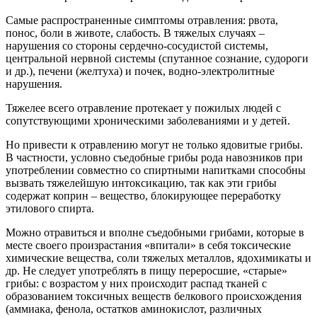
Самые распространенные симптомы отравления: рвота,
понос, боли в животе, слабость. В тяжелых случаях –
нарушения со стороны сердечно-сосудистой системы,
центральной нервной системы (спутанное сознание, судороги
и др.), печени (желтуха) и почек, водно-электролитные
нарушения.
Тяжелее всего отравление протекает у пожилых людей с
сопутствующими хроническими заболеваниями и у детей.
Но привести к отравлению могут не только ядовитые грибы.
В частности, условно съедобные грибы рода навозников при
употреблении совместно со спиртными напитками способны
вызвать тяжелейшую интоксикацию, так как эти грибы
содержат коприн – вещество, блокирующее переработку
этилового спирта.
Можно отравиться и вполне съедобными грибами, которые в
месте своего произрастания «впитали» в себя токсические
химические вещества, соли тяжелых металлов, ядохимикаты и
др. Не следует употреблять в пищу переросшие, «старые»
грибы: с возрастом у них происходит распад тканей с
образованием токсичных веществ белкового происхождения
(аммиака, фенола, остатков аминокислот, различных