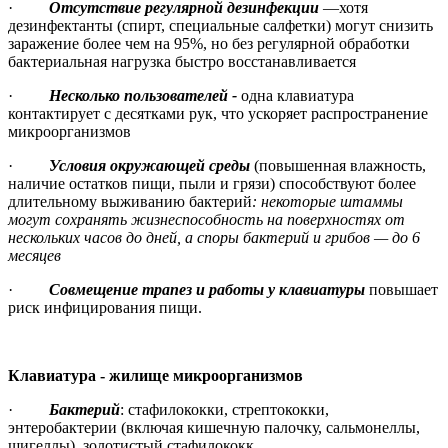
·
Отсутствие регулярной дезинфекции
—хотя
дезинфектанты (спирт, специальные салфетки) могут снизить
заражение более чем на 95%, но без регулярной обработки
бактериальная нагрузка быстро восстанавливается
·
Несколько пользователей
-
одна клавиатура
контактирует с десятками рук, что ускоряет распространение
микроорганизмов
·
Условия окружающей среды
(повышенная влажность,
наличие остатков пищи, пыли и грязи) способствуют более
длительному выживанию бактерий
: некоторые штаммы
могут сохранять жизнеспособность на поверхностях от
нескольких часов до дней, а споры бактерий и грибов — до 6
месяцев
·
Совмещение трапез и работы у клавиатуры
повышает
риск инфицирования пищи.
Клавиатура - жилище микроорганизмов
·
Бактерий
: стафилококки, стрептококки,
энтеробактерии (включая кишечную палочку, сальмонеллы,
шигеллы), золотистый стафилококк