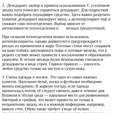
2. Дезодорант: выбор и правила использования. С усилением
запаха пота помогает справиться дезодорант. Для подростков
важно подобрать подходящее средство. Здесь важно разделить
понятия: дезодорант маскирует запах, а антиперспирант ещё и
снижает само потоотделение. Выбор зависит от
интенсивности потоотделения и личных предпочтений.
При сильном потоотделении можно использовать
антиперспиранты, однако дерматологи предупреждают о
рисках их применения в жару. Плотные стики могут создавать
на коже плёнку, закупоривать поры и потовые железы, что в
редких случаях может привести к воспалениям и образованию
гранулём. В летние месяцы более безопасными считаются
дезодоранты в виде спрея. Главное правило — наносить
любое средство только на чистую и сухую кожу.
3. Смена одежды и носков. Это один из самых важных
пунктов. Нательное бельё, носки и футболки необходимо
менять ежедневно. В жаркую погоду, если одежда
пропиталась потом, её следует сменить даже в течение дня.
Влажная и тёплая среда — идеальное место для размножения
бактерий и грибков, что может привести не только к
неприятному запаху, но и к кожным инфекциям, например,
микозу стоп. Обувь также требует ухода: её нужно