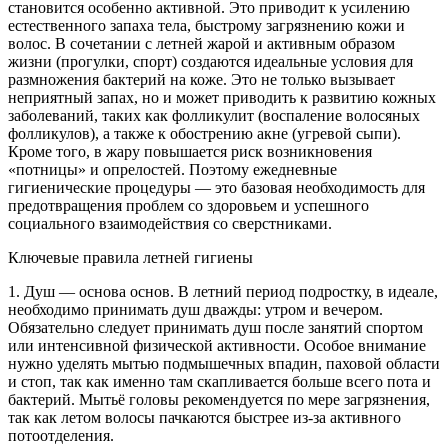
становится особенно активной. Это приводит к усилению
естественного запаха тела, быстрому загрязнению кожи и
волос. В сочетании с летней жарой и активным образом
жизни (прогулки, спорт) создаются идеальные условия для
размножения бактерий на коже. Это не только вызывает
неприятный запах, но и может приводить к развитию кожных
заболеваний, таких как фолликулит (воспаление волосяных
фолликулов), а также к обострению акне (угревой сыпи).
Кроме того, в жару повышается риск возникновения
«потницы» и опрелостей. Поэтому ежедневные
гигиенические процедуры — это базовая необходимость для
предотвращения проблем со здоровьем и успешного
социального взаимодействия со сверстниками.
Ключевые правила летней гигиены
1. Душ — основа основ. В летний период подростку, в идеале,
необходимо принимать душ дважды: утром и вечером.
Обязательно следует принимать душ после занятий спортом
или интенсивной физической активности. Особое внимание
нужно уделять мытью подмышечных впадин, паховой области
и стоп, так как именно там скапливается больше всего пота и
бактерий. Мытьё головы рекомендуется по мере загрязнения,
так как летом волосы пачкаются быстрее из-за активного
потоотделения.