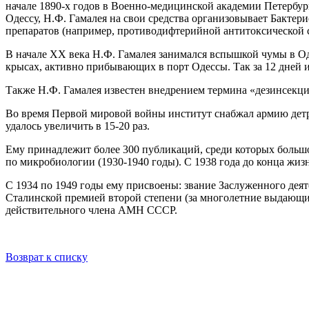
начале 1890-х годов в Военно-медицинской академии Петербур
Одессу, Н.Ф. Гамалея на свои средства организовывает Бакте
препаратов (например, противодифтерийной антитоксической 
В начале ХХ века Н.Ф. Гамалея занимался вспышкой чумы в Од
крысах, активно прибывающих в порт Одессы. Так за 12 дней и
Также Н.Ф. Гамалея известен внедрением термина «дезинсекц
Во время Первой мировой войны институт снабжал армию детри
удалось увеличить в 15-20 раз.
Ему принадлежит более 300 публикаций, среди которых большо
по микробиологии (1930-1940 годы). С 1938 года до конца жи
С 1934 по 1949 годы ему присвоены: звание Заслуженного де
Сталинской премией второй степени (за многолетние выдающи
действительного члена АМН СССР.
Возврат к списку