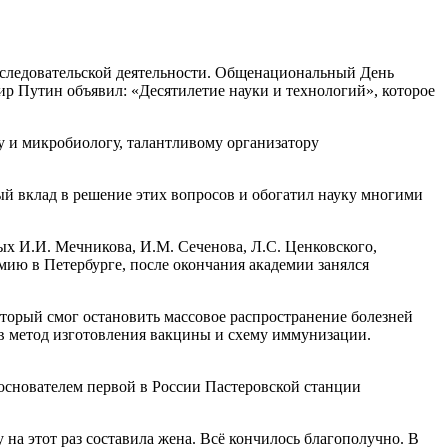
сследовательской деятельности. Общенациональный День
ир Путин объявил: «Десятилетие науки и технологий», которое
 и микробиологу, талантливому организатору
й вклад в решение этих вопросов и обогатил науку многими
ых И.И. Мечникова, И.М. Сеченова, Л.С. Ценковского,
ию в Петербурге, после окончания академии занялся
который смог остановить массовое распространение болезней
 в метод изготовления вакцины и схему иммунизации.
 основателем первой в России Пастеровской станции
 на этот раз составила жена. Всё кончилось благополучно. В