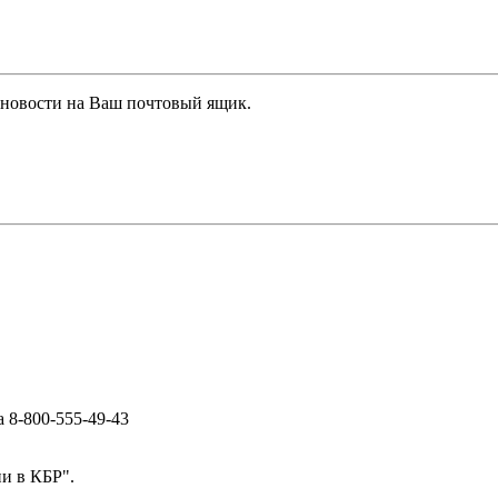
 новости на Ваш почтовый ящик.
ра
8-800-555-49-43
и в КБР".