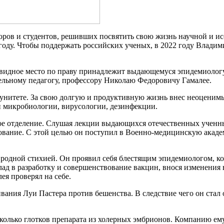
оров и студентов, решивших посвятить свою жизнь научной и и
году. Чтобы поддержать российских ученых, в 2022 году Владим
видное место по праву принадлежит выдающемуся эпидемиологу
ельному педагогу, профессору Николаю Федоровичу Гамалее.
нитете. За свою долгую и продуктивную жизнь внес неоценимы
и микробиологии, вирусологии, дезинфекции.
ное отделение. Слушая лекции выдающихся отечественных ученн
вание. С этой целью он поступил в Военно-медицинскую академ
его родной стихией. Он проявил себя блестящим эпидемиологом, 
ад в разработку и совершенствование вакцин, внося изменения
ея проверял на себе.
вания Луи Пастера против бешенства. В следствие чего он стал
сколько глотков препарата из холерных эмбрионов. Компанию ему