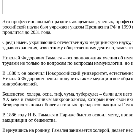
Это профессиональный праздник академиков, ученых, професс
российской науки был учрежден указом Президента РФ в 1999 
продлится до 2031 года.
Среди имен, украшающих отечественную медицинскую науку, 
здравоохранения, известному общественному деятелю, замечат
Николай Федорович Гамалея – основоположник учения об имму
трудами не только по вопросам по вопросам иммунологии, но 
В 1880 г. он окончил Новороссийский университет, естествен
Николай Федорович решил получить также медицинское образо
микробиологией.
Бешенство, холера, оспа, тиф, чума, туберкулез – были для н
ХХ века и талантливым микробиологом, который внес свой вкл
Безвредность новых более активных препаратов вакцины Гамал
В 1886 году Н.В. Гамалея в Париже быстро освоил метод приви
вакцинации от бешенства.
Вернувшись на родину, Гамалея занимается холерой, делает не