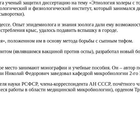
га ученый защитил диссертацию на тему «Этиология холеры с т
риологический и физиологический институт, который занимался 
сыворотки).
ессе. Опыт эпидемиолога и знания зоолога дали ему возможнос
стребления крыс, удалось подавить вспышку в городе.
ия», положенном им в основу метода борьбы с сыпным тифом.
том (являвшимся вакциной против оспы), разработал новый бол
е место занимают монографии и учебные пособия. Он – автор пе
зни Николай Федорович заведовал кафедрой микробиологии 2-го
ятеля науки РСФСР, члена-корреспондента АН СССР, почётного 
еся работы в области медицинской микробиологии), орденом Тр