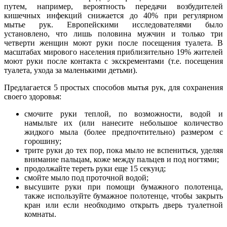
путем, например, вероятность передачи возбудителей
кишечных инфекций снижается до 40% при регулярном
мытье рук. Европейскими исследователями было
установлено, что лишь половина мужчин и только три
четверти женщин моют руки после посещения туалета. В
масштабах мирового населения приблизительно 19% жителей
моют руки после контакта с экскрементами (т.е. посещения
туалета, ухода за маленькими детьми).
Предлагается 5 простых способов мытья рук, для сохранения
своего здоровья:
смочите руки теплой, по возможности, водой и
намыльте их (или нанесите небольшое количество
жидкого мыла (более предпочтительно) размером с
горошину;
трите руки до тех пор, пока мыло не вспениться, уделяя
внимание пальцам, коже между пальцев и под ногтями;
продолжайте тереть руки еще 15 секунд;
смойте мыло под проточной водой;
высушите руки при помощи бумажного полотенца,
также используйте бумажное полотенце, чтобы закрыть
кран или если необходимо открыть дверь туалетной
комнаты.