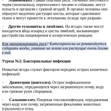
·
Эхинококкоз.
Самый опасный риск. Личинки ленточного
червя (эхинококка), переносимого лисами и собаками, могут
попасть в организм с грязной ягодой. В органах человека они
образуют медленно растущие кисты, которые сдавливают
ткани и могут привести к летальному исходу при разрыве.
·
Другие гельминты и лямблиоз
. На ягодах также могут
находиться яйца аскарид и цисты лямблий, вызывающие
расстройства пищеварения и аллергические реакции.
Как минимизировать риск
? Категорически не рекомендуется
собирать ягоды, упавшие на землю или растущие очень близко
к ней
.
Угроза №2: Бактериальные инфекции
Немытые ягоды служат фактором передачи острых кишечных
инфекций:
·
Дизентерия (шигеллез).
Острое инфекционное
заболевание, передающееся через загрязненную почву, воду
или грязные руки сборщиков.
·
Сальмонеллез.
Пищевая токсикоинфекция, передаваемая
через воду или почву, загрязненные фекалиями животных
(грызунов) и птиц.