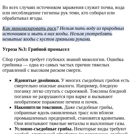
Во всех случаях источником заражения служит почва, вода
или несоблюдение гигиены рук теми, кто собирал или
обрабатывал ягоды.
Как минимизировать риск
? Нельзя пить воду из природных
источников и мыть в них ягоды. Нельзя употреблять
немытые ягоды с кустов грязными руками
.
Угроза №3: Грибной промысел
Сбор грибов требует глубоких знаний микологии. Ошибка
грибника — одна из самых частых причин тяжелых
отравлений с высоким риском смерти.
Ядовитые двойники.
У многих съедобных грибов есть
смертельно опасные аналоги. Например, бледную
поганку легко спутать с сыроежкой. Токсины бледной
поганки не разрушаются при варке и вызывают
необратимое поражение печени и почек.
Накопители токсинов.
Даже съедобные грибы,
собранные вдоль оживленных трасс или вблизи
промышленных предприятий, становятся ядовитыми.
Они впитывают тяжелые металлы и выхлопные газы.
Условно-съедобные грибы.
Некоторые виды требуют