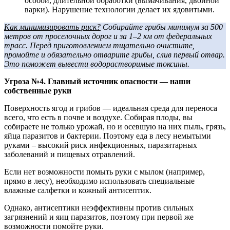
особой, длительной обработки (вымачивания, двойной
варки). Нарушение технологии делает их ядовитыми.
Как минимизировать риск?
Собирайте грибы минимум за 500
метров от проселочных дорог и за 1–2 км от федеральных
трасс. Перед приготовлением тщательно очистите,
промойте и обязательно отварите грибы, слив первый отвар.
Это поможет вывести водорастворимые токсины.
Угроза №4. Главный источник опасности — наши
собственные руки
Поверхность ягод и грибов — идеальная среда для переноса
всего, что есть в почве и воздухе. Собирая плоды, вы
собираете не только урожай, но и осевшую на них пыль, грязь,
яйца паразитов и бактерии. Поэтому еда в лесу немытыми
руками – высокий риск инфекционных, паразитарных
заболеваний и пищевых отравлений.
Если нет возможности помыть руки с мылом (например,
прямо в лесу), необходимо использовать специальные
влажные салфетки и кожный антисептик.
Однако, антисептики неэффективны против сильных
загрязнений и яиц паразитов, поэтому при первой же
возможности помойте руки.