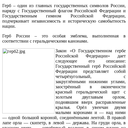
Герб – один из главных государственных символов России,
наряду с Государственный флагом Российской Федерации и
Государственным гимном Российской Федерации,
подчеркивает независимость и историческую самобытность
нации.
Герб России – это особая эмблема, выполненная в
соответствии с геральдическими канонами.
Закон «О Государственном гербе
Российской Федерации» дает
следующее его описание:
Государственный герб Российской
Федерации представляет собой
четырёхугольный, с
закруглёнными нижними углами,
заострённый в оконечности
красный геральдический щит с
золотым двуглавым орлом,
поднявшим вверх расправленные
крылья. Орёл увенчан двумя
малыми коронами и — над ними
— одной большой короной, соединёнными лентой. В правой
лапе орла — скипетр, в левой — держава. На груди орла, в
красном щите, — серебряный всадник в синем плаще на