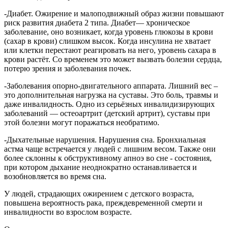
-Диабет. Ожирение и малоподвижный образ жизни повышают
риск развития диабета 2 типа. Диабет— хроническое
заболевание, оно возникает, когда уровень глюкозы в крови
(сахар в крови) слишком высок. Когда инсулина не хватает
или клетки перестают реагировать на него, уровень сахара в
крови растёт. Со временем это может вызвать болезни сердца,
потерю зрения и заболевания почек.
-Заболевания опорно-двигательного аппарата. Лишний вес –
это дополнительная нагрузка на суставы. Это боль, травмы и
даже инвалидность. Одно из серьёзных инвалидизирующих
заболеваний — остеоартрит (детский артрит), суставы при
этой болезни могут поражаться необратимо.
-Дыхательные нарушения. Нарушения сна. Бронхиальная
астма чаще встречается у людей с лишним весом. Также они
более склонны к обструктивному апноэ во сне - состояния,
при котором дыхание неоднократно останавливается и
возобновляется во время сна.
У людей, страдающих ожирением с детского возраста,
повышена вероятность рака, преждевременной смерти и
инвалидности во взрослом возрасте.