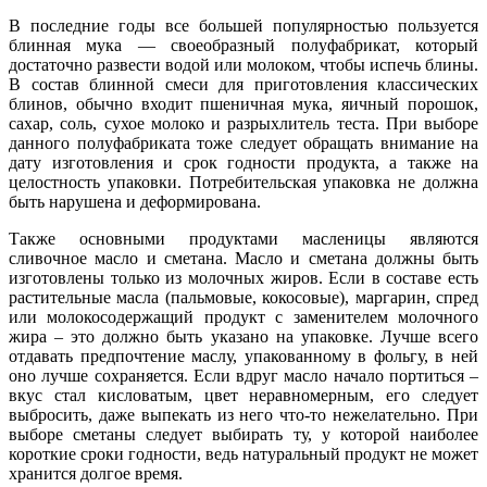
В последние годы все большей популярностью пользуется
блинная мука — своеобразный полуфабрикат, который
достаточно развести водой или молоком, чтобы испечь блины.
В состав блинной смеси для приготовления классических
блинов, обычно входит пшеничная мука, яичный порошок,
сахар, соль, сухое молоко и разрыхлитель теста. При выборе
данного полуфабриката тоже следует обращать внимание на
дату изготовления и срок годности продукта, а также на
целостность упаковки. Потребительская упаковка не должна
быть нарушена и деформирована.
Также основными продуктами масленицы являются
сливочное масло и сметана. Масло и сметана должны быть
изготовлены только из молочных жиров. Если в составе есть
растительные масла (пальмовые, кокосовые), маргарин, спред
или молокосодержащий продукт с заменителем молочного
жира – это должно быть указано на упаковке. Лучше всего
отдавать предпочтение маслу, упакованному в фольгу, в ней
оно лучше сохраняется. Если вдруг масло начало портиться –
вкус стал кисловатым, цвет неравномерным, его следует
выбросить, даже выпекать из него что-то нежелательно. При
выборе сметаны следует выбирать ту, у которой наиболее
короткие сроки годности, ведь натуральный продукт не может
хранится долгое время.