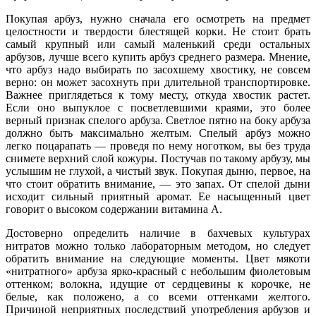
Покупая арбуз, нужно сначала его осмотреть на предмет
целостности и твердости блестящей корки. Не стоит брать
самый крупный или самый маленький среди остальных
арбузов, лучше всего купить арбуз среднего размера. Мнение,
что арбуз надо выбирать по засохшему хвостику, не совсем
верно: он может засохнуть при длительной транспортировке.
Важнее приглядеться к тому месту, откуда хвостик растет.
Если оно выпуклое с посветлевшими краями, это более
верный признак спелого арбуза. Светлое пятно на боку арбуза
должно быть максимально желтым. Спелый арбуз можно
легко поцарапать — проведя по нему ноготком, вы без труда
снимете верхний слой кожуры. Постучав по такому арбузу, мы
услышим не глухой, а чистый звук. Покупая дыню, первое, на
что стоит обратить внимание, — это запах. От спелой дыни
исходит сильный приятный аромат. Ее насыщенный цвет
говорит о высоком содержании витамина А.
Достоверно определить наличие в бахчевых культурах
нитратов можно только лабораторным методом, но следует
обратить внимание на следующие моменты. Цвет мякоти
«нитратного» арбуза ярко-красный с небольшим фиолетовым
оттенком; волокна, идущие от сердцевины к корочке, не
белые, как положено, а со всеми оттенками желтого.
Причиной неприятных последствий употребления арбузов и