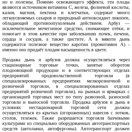
но и полезны. Помимо освежающего эффекта, эти плоды
являются источником витамина С, железа, фолиевой кислоты,
калия, магния, пектина и клетчатки, содержат много
легкоусвояемых сахаров и природный антиоксидант ликопен,
обладающий противоопухолевым действием. Арбуз —
исключительное мочегонное средство, снимающее отёки, и
помогает в этом качестве при заболеваниях почек, печени,
сердца и сосудов, а также цистите. А в мякоти дынь
содержится полезное вещество каротин (провитамин А) -
именно оно придаёт плодам насыщенность в цвете.
Продажа дынь и арбузов должна осуществляться через
стационарные торговые точки, занятые оборотом
плодоовощной продукции и в соответствующих отделах
предприятий продовольственной торговли (в
специализированных предприятиях мелкорозничной и
розничной торговли, в специализированных отделах
предприятий розничной торговли), на рынках и ярмарках с
организацией торговых мест по типу развозной, разносной
торговли и выносной торговли. Продажа арбузов и дынь в
условиях нестационарной торговой сети должна
осуществляться из крытых (огороженных) навесов с лотков,
столов, тележек. Также разрешается торговля бахчевыми
культурами из специально оборудованных автотранспортных
средств (автолавки, автофургоны). Автотранспорт должен