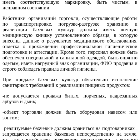
иметь соответствующую маркировку, быть чистым, в
исправном состоянии.
Работники организаций торговли, осуществляющие работы
по транспортировке, погрузке-разгрузке, хранению и
реализации бахчевых культур должны иметь личную
медицинскую книжку установленного образца, в которую
внесены данные о результатах медицинского обследования,
отметка о прохождении профессиональной гигиенической
подготовки и аттестации. Кроме того, персонал должен быть
обеспечен специальной и санитарной одеждой, быть опрятно
одетым, иметь нагрудный знак организации, ФИО продавца и
строго соблюдать правила личной гигиены.
При продаже бахчевых культур обязательно исполнение
санитарных требований к реализации пищевых продуктов:
-не допускается продажа битых, порченых, надрезанных
арбузов и дынь;
-объект торговли должен быть оборудован навесом или
зонтом;
-реализуемые бахчевые должны храниться на подтоварниках -
запрещается хранение бахчевых непосредственно на земле,
т.к. это способствует появлению микротрещин, в которые