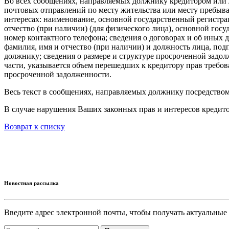
Во всех сообщениях, направляемых должнику кредитором или л
почтовых отправлений по месту жительства или месту пребыван
интересах: наименование, основной государственный регистр
отчество (при наличии) (для физического лица), основной го
номер контактного телефона; сведения о договорах и об иных 
фамилия, имя и отчество (при наличии) и должность лица, по
должнику; сведения о размере и структуре просроченной задол
части, указывается объем перешедших к кредитору прав требов
просроченной задолженности.
Весь текст в сообщениях, направляемых должнику посредство
В случае нарушения Ваших законных прав и интересов кредит
Возврат к списку
Новостная рассылка
Введите адрес электронной почты, чтобы получать актуальные