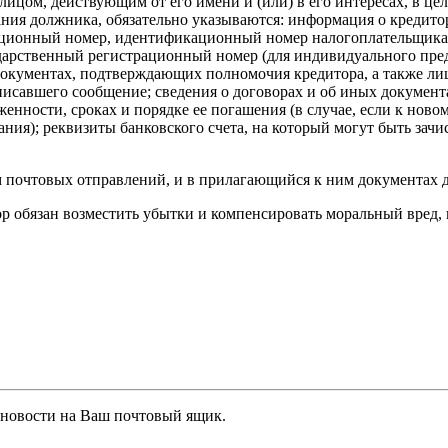
ицом, действующим от его имени и (или) в его интересах, в це
ия должника, обязательно указываются: информация о кредиторе
ационный номер, идентификационный номер налогоплательщика, 
сударственный регистрационный номер (для индивидуального пре
документах, подтверждающих полномочия кредитора, а также лица
дписавшего сообщение; сведения о договорах и об иных докумен
женности, сроках и порядке ее погашения (в случае, если к нов
ания); реквизиты банковского счета, на который могут быть за
м почтовых отправлений, и в прилагающийся к ним документах
ор обязан возместить убытки и компенсировать моральный вред
 новости на Ваш почтовый ящик.