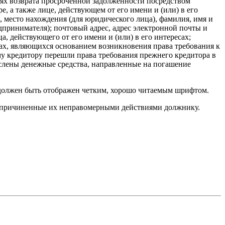
лях возврата просроченной задолженности посредством
, а также лице, действующем от его имени и (или) в его
место нахождения (для юридического лица), фамилия, имя и
дпринимателя); почтовый адрес, адрес электронной почты и
, действующего от его имени и (или) в его интересах;
тах, являющихся основанием возникновения права требования к
ому кредитору перешли права требования прежнего кредитора в
числены денежные средства, направленные на погашение
 должен быть отображен четким, хорошо читаемым шрифтом.
, причиненные их неправомерными действиями должнику.