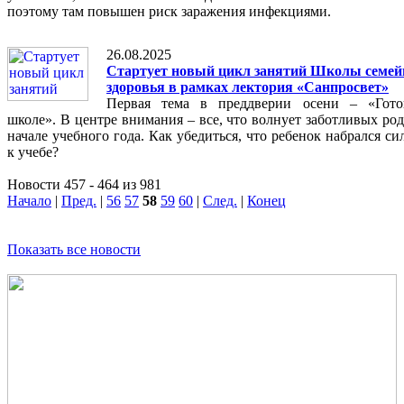
поэтому там повышен риск заражения инфекциями.
26.08.2025
Стартует новый цикл занятий Школы семей
здоровья в рамках лектория «Санпросвет»
Первая тема в преддверии осени – «Гото
школе». В центре внимания – все, что волнует заботливых ро
начале учебного года. Как убедиться, что ребенок набрался си
к учебе?
Новости 457 - 464 из 981
Начало
|
Пред.
|
56
57
58
59
60
|
След.
|
Конец
Показать все новости